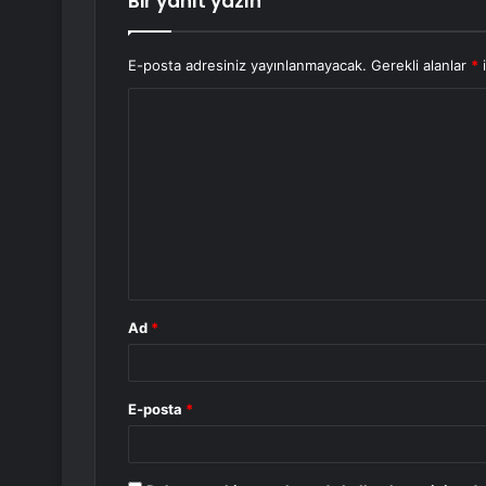
Bir yanıt yazın
E-posta adresiniz yayınlanmayacak.
Gerekli alanlar
*
i
Y
o
r
u
m
*
Ad
*
E-posta
*