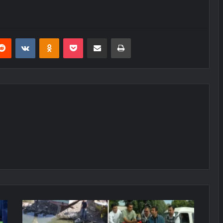
erest
Reddit
VKontakte
Odnoklassniki
Pocket
E-Posta ile paylaş
Yazdır