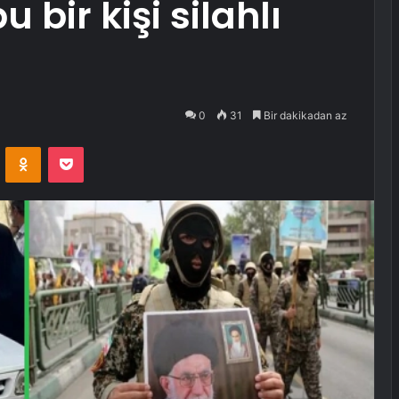
bir kişi silahlı
0
31
Bir dakikadan az
VKontakte
Odnoklassniki
Pocket