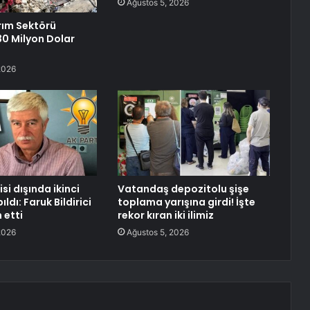
Ağustos 5, 2026
rım Sektörü
0 Milyon Dolar
2026
isi dışında ikinci
Vatandaş depozitolu şişe
ldı: Faruk Bildirici
toplama yarışına girdi! İşte
 etti
rekor kıran iki ilimiz
2026
Ağustos 5, 2026