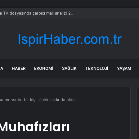
a TV dosyasında çarpıcı mali analiz! 252 milyonluk işlem hacmi ve kaynağ
FA
HABER
EKONOMI
SAĞLIK
TEKNOLOJI
YAŞAM
u mensubu bir kişi silahlı saldırıda öldü
Muhafızları