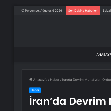
Babal
Perşembe, Ağustos 6 2026
Son Dakika Haberleri
ANASAY
Anasayfa
/
Haber
/
İran’da Devrim Muhafızları Ordus
Haber
İran’da Devrim 