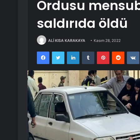
Ordusu mensubu 
saldırıda öldü
ALİ KISA KARAKAYA
Kasım 28, 2022
Facebook
Twitter
LinkedIn
Tumblr
Pinterest
Reddit