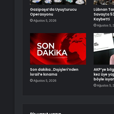
Gazipaşa’da Uyuşturucu
Lübnan Ta
Operasyonu
Savaşta 53
Kaybetti
Ağustos 5, 2026
Ağustos 5, 
Son dakika…Dışişleri’nden
AKP’ye bilg
İsrail’e kınama
kez üye yapı
böyle isyan
Ağustos 5, 2026
Ağustos 5, 