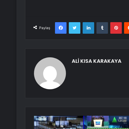
Facebook
Twitter
LinkedIn
Tumblr
Pint
Paylaş
ALİ KISA KARAKAYA