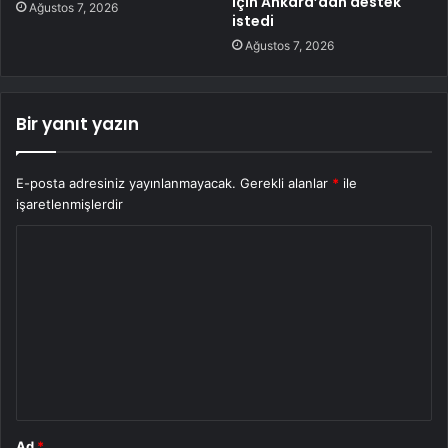
için Ankara’dan destek
Ağustos 7, 2026
istedi
Ağustos 7, 2026
Bir yanıt yazın
E-posta adresiniz yayınlanmayacak.
Gerekli alanlar
*
ile
işaretlenmişlerdir
Y
o
r
u
m
*
Ad
*