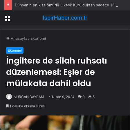
Dünyanın en kısa ömürlü ülkesi: Kurulduktan sadece 13 saat sonra tarihe karıştı
Menü
Anasayfa
/
Ekonomi
Ekonomi
İngiltere de silah ruhsatı
düzenlemesi: Eşler de
mülakata dahil oldu
NURCAN BAYRAM
Nisan 9, 2024
0
5
1 dakika okuma süresi