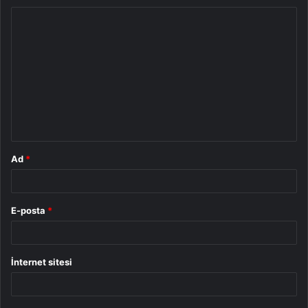
Y
o
r
u
m
*
Ad
*
E-posta
*
İnternet sitesi