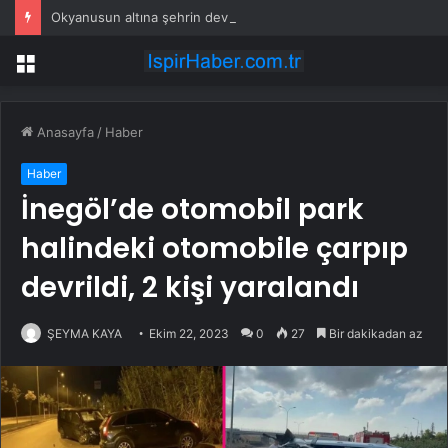
Okyanusun altına şehrin dev ‘atardamarlarını’ döşediler: Günlük 300 milyon litre pompalıyor
Menü
Anasayfa
/
Haber
Haber
İnegöl’de otomobil park
halindeki otomobile çarpıp
devrildi, 2 kişi yaralandı
ŞEYMA KAYA
Ekim 22, 2023
0
27
Bir dakikadan az