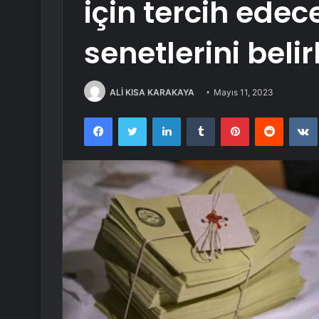
için tercih edec
senetlerini belir
ALİ KISA KARAKAYA
Mayıs 11, 2023
Facebook
Twitter
LinkedIn
Tumblr
Pinterest
Reddit