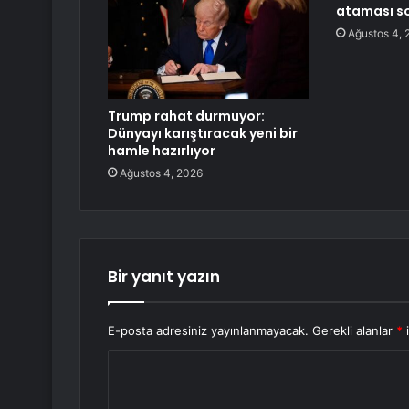
ataması so
Ağustos 4, 
Trump rahat durmuyor:
Dünyayı karıştıracak yeni bir
hamle hazırlıyor
Ağustos 4, 2026
Bir yanıt yazın
E-posta adresiniz yayınlanmayacak.
Gerekli alanlar
*
i
Y
o