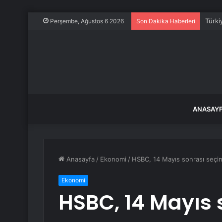
Türkiy
Perşembe, Ağustos 6 2026
Son Dakika Haberleri
ANASAY
Anasayfa
/
Ekonomi
/
HSBC, 14 Mayıs sonrası seçiml
Ekonomi
HSBC, 14 Mayıs 