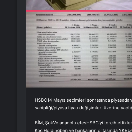
HSBC
14 Mayıs seçimleri sonrasında piyasadan g
sahipliği/piyasa fiyatı değişimleri üzerine yaptığ
BİM
,
Şok
Ve
anadolu efes
HSBC’yi tercih ettikler
Koç Holding
ben ve bankaların ortasında
YKB
be