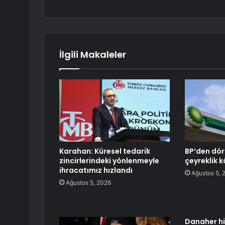
İlgili Makaleler
Karahan: Küresel tedarik
BP’den dört
zincirlerindeki yönlenmeyle
çeyreklik k
ihracatımız hızlandı
Ağustos 5, 
Ağustos 5, 2026
Danaher hi