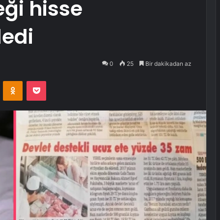
eği hisse
ledi
0
25
Bir dakikadan az
VKontakte
Odnoklassniki
Pocket