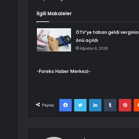
İlgili Makaleler
ÖTV’ye taban geldi verginin
önü açıldı
Ağustos 6, 2026
-Foreks Haber Merkezi-
Facebook
Twitter
LinkedIn
Tumblr
Pint
Paylaş