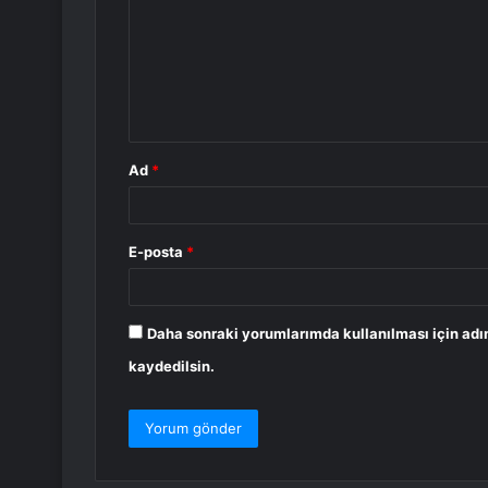
r
u
m
*
Ad
*
E-posta
*
Daha sonraki yorumlarımda kullanılması için adı
kaydedilsin.