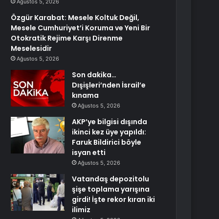
Ağustos 5, 2026
Özgür Karabat: Mesele Koltuk Değil,
Mesele Cumhuriyet’i Koruma ve Yeni Bir
Otokratik Rejime Karşı Direnme
Meselesidir
Ağustos 5, 2026
Son dakika…
Dışişleri’nden İsrail’e
kınama
Ağustos 5, 2026
AKP’ye bilgisi dışında
ikinci kez üye yapıldı:
Faruk Bildirici böyle
isyan etti
Ağustos 5, 2026
Vatandaş depozitolu
şişe toplama yarışına
girdi! İşte rekor kıran iki
ilimiz