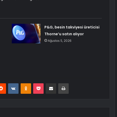
P&G, besin takviyesi üreticisi
Thorne’u satın alıyor
Ağustos 5, 2026
erest
Reddit
VKontakte
Odnoklassniki
Pocket
E-Posta ile paylaş
Yazdır