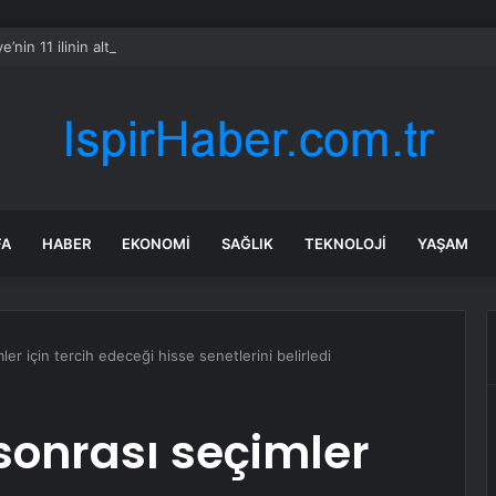
e’nin 11 ilinin altından altın fışkıracak
FA
HABER
EKONOMI
SAĞLIK
TEKNOLOJI
YAŞAM
er için tercih edeceği hisse senetlerini belirledi
sonrası seçimler