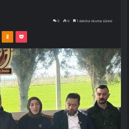
0
0
1 dakika okuma süresi
VKontakte
Odnoklassniki
Pocket