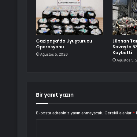
Gazipaşa’da Uyuşturucu
Lübnan Ta
Operasyonu
Savaşta 53
Kaybetti
Ağustos 5, 2026
Ağustos 5, 
Bir yanıt yazın
E-posta adresiniz yayınlanmayacak.
Gerekli alanlar
*
i
Y
o