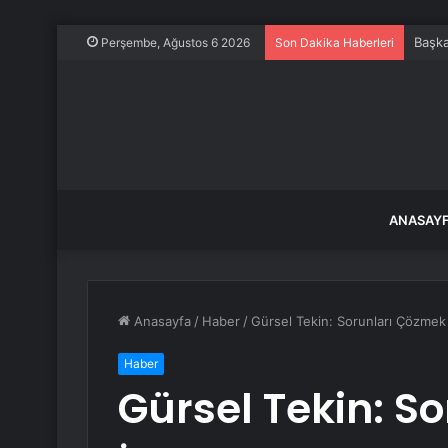
Başka
Perşembe, Ağustos 6 2026
Son Dakika Haberleri
ANASAY
Anasayfa
/
Haber
/
Gürsel Tekin: Sorunları Çözmek 
Haber
Gürsel Tekin: S