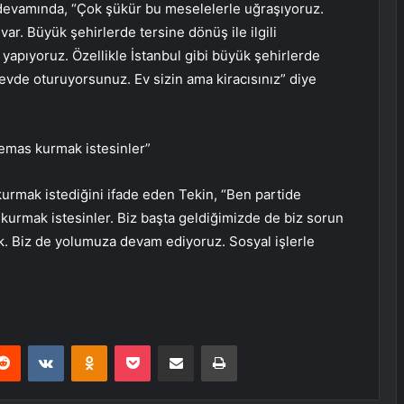
n devamında, “Çok şükür bu meselelerle uğraşıyoruz.
r. Büyük şehirlerde tersine dönüş ile ilgili
 yapıyoruz. Özellikle İstanbul gibi büyük şehirlerde
r evde oturuyorsunuz. Ev sizin ama kiracısınız” diye
temas kurmak istesinler”
urmak istediğini ifade eden Tekin, “Ben partide
kurmak istesinler. Biz başta geldiğimizde de biz sorun
ik. Biz de yolumuza devam ediyoruz. Sosyal işlerle
erest
Reddit
VKontakte
Odnoklassniki
Pocket
E-Posta ile paylaş
Yazdır