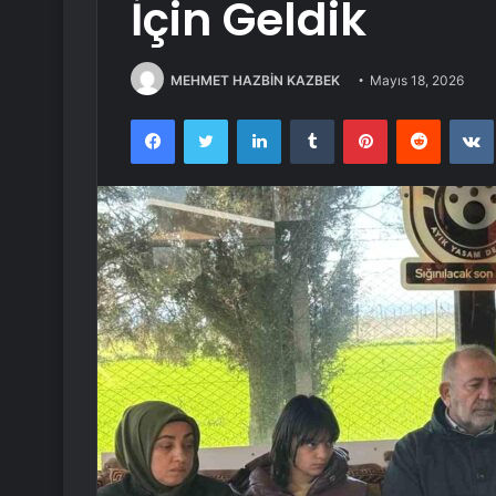
İçin Geldik
MEHMET HAZBİN KAZBEK
Mayıs 18, 2026
Facebook
Twitter
LinkedIn
Tumblr
Pinterest
Reddit