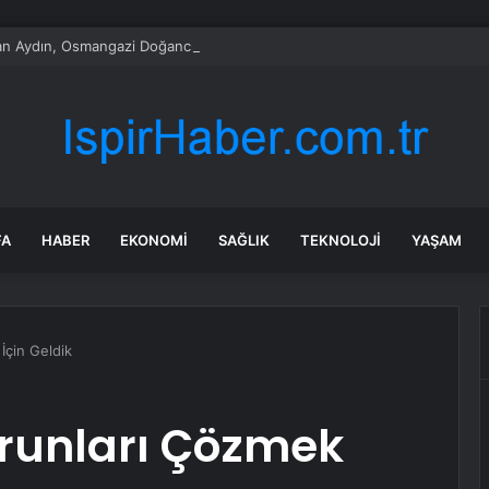
n Aydın, Osmangazi Doğancı’da talepleri dinledi
FA
HABER
EKONOMI
SAĞLIK
TEKNOLOJI
YAŞAM
İçin Geldik
orunları Çözmek