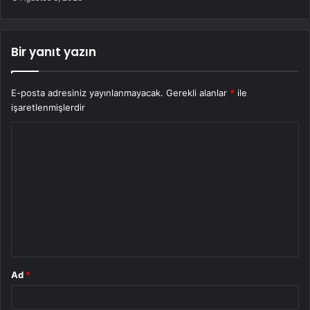
Bir yanıt yazın
E-posta adresiniz yayınlanmayacak.
Gerekli alanlar
*
ile
işaretlenmişlerdir
Y
o
r
u
m
*
Ad
*