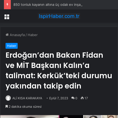
850 tonluk kayanın altına üç odalı ev inşa etti
Menü
Anasayfa
/
Haber
Haber
Erdoğan’dan Bakan Fidan
ve MİT Başkanı Kalın’a
talimat: Kerkük’teki durumu
yakından takip edin
ALİ KISA KARAKAYA
Eylül 7, 2023
0
17
2 dakika okuma süresi