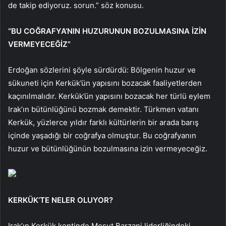
de takip ediyoruz. sorun.” söz konusu.
“BU COĞRAFYA’NIN HUZURUNUN BOZULMASINA İZİN
VERMEYECEĞİZ”
Erdoğan sözlerini şöyle sürdürdü: Bölgenin huzur ve
sükuneti için Kerkük’ün yapısını bozacak faaliyetlerden
kaçınılmalıdır. Kerkük’ün yapısını bozacak her türlü eylem
Irak’ın bütünlüğünü bozmak demektir. Türkmen vatanı
Kerkük, yüzlerce yıldır farklı kültürlerin bir arada barış
içinde yaşadığı bir coğrafya olmuştur. Bu coğrafyanın
huzur ve bütünlüğünün bozulmasına izin vermeyeceğiz.
KERKÜK’TE NELER OLUYOR?
Irak’ın Kerkük kentinde Mesut Barzani liderliğindeki