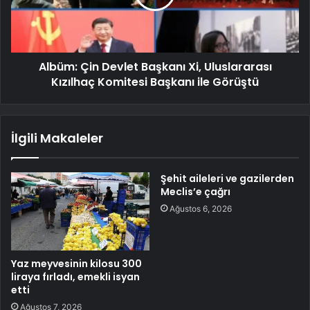
Albüm: Çin Devlet Başkanı Xi, Uluslararası
Kızılhaç Komitesi Başkanı ile Görüştü
İlgili Makaleler
Şehit aileleri ve gazilerden
Meclis’e çağrı
Ağustos 6, 2026
Yaz meyvesinin kilosu 300
liraya fırladı, emekli isyan
etti
Ağustos 7, 2026