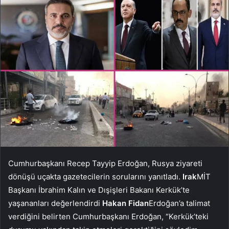
Cumhurbaşkanı Recep Tayyip Erdoğan, Rusya ziyareti
dönüşü uçakta gazetecilerin sorularını yanıtladı.
Irak
MİT
Başkanı İbrahim Kalın ve Dışişleri Bakanı Kerkük’te
yaşananları değerlendirdi
Hakan Fidan
Erdoğan’a talimat
verdiğini belirten Cumhurbaşkanı Erdoğan, “Kerkük’teki