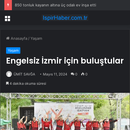
850 tonluk kayanın altına üç odalı ev inşa etti
Menü
Anasayfa
/
Yaşam
Yaşam
Engelsiz İzmir için buluştular
ÜMİT SAVĞA
Mayıs 11, 2024
0
0
4 dakika okuma süresi