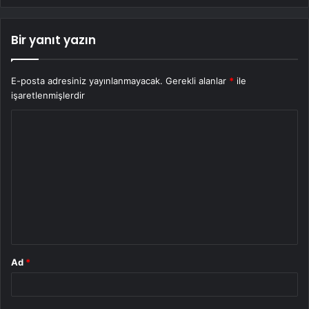
Bir yanıt yazın
E-posta adresiniz yayınlanmayacak.
Gerekli alanlar
*
ile
işaretlenmişlerdir
Y
o
r
u
m
*
Ad
*