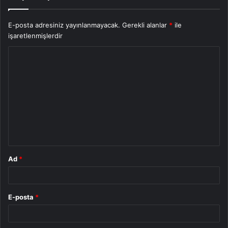
E-posta adresiniz yayınlanmayacak.
Gerekli alanlar
*
ile
işaretlenmişlerdir
Y
o
r
u
m
*
Ad
*
E-posta
*