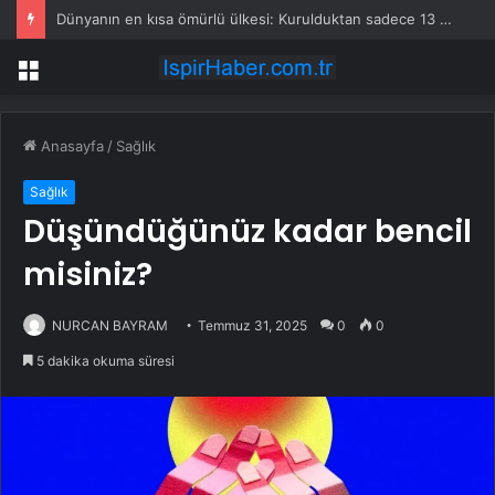
Dünyanın en kısa ömürlü ülkesi: Kurulduktan sadece 13 saat sonra tarihe karıştı
Menü
Anasayfa
/
Sağlık
Sağlık
Düşündüğünüz kadar bencil
misiniz?
NURCAN BAYRAM
Temmuz 31, 2025
0
0
5 dakika okuma süresi