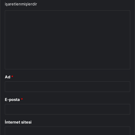
işaretlenmişlerdir
Y
o
r
u
m
*
Ad
*
E-posta
*
İnternet sitesi