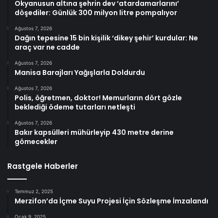
Okyanusun altına şehrin dev ‘atardamarlarını’
döşediler: Günlük 300 milyon litre pompalıyor
Ağustos 7, 2026
Dağın tepesine 15 bin kişilik ‘dikey şehir’ kurdular: Ne
araç var ne cadde
Ağustos 7, 2026
Manisa Barajları Yağışlarla Doldurdu
Ağustos 7, 2026
Polis, öğretmen, doktor! Memurların dört gözle
beklediği ödeme tutarları netleşti
Ağustos 7, 2026
Bakır kapsülleri mühürleyip 430 metre derine
gömecekler
Rastgele Haberler
Temmuz 2, 2025
Merzifon’da İçme Suyu Projesi İçin Sözleşme İmzalandı
Ocak 9, 2025