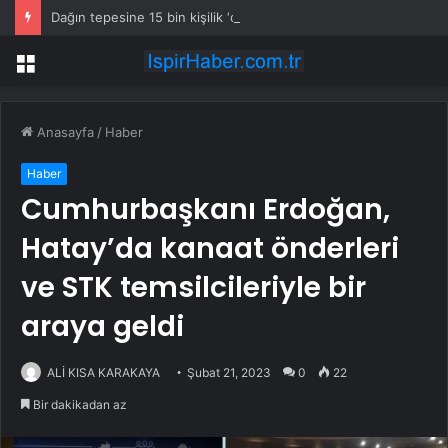
Dağın tepesine 15 bin kişilik ‘dikey şehir’ kurdular: Ne araç var ne cadde
Menü
Anasayfa
/
Haber
Haber
Cumhurbaşkanı Erdoğan,
Hatay’da kanaat önderleri
ve STK temsilcileriyle bir
araya geldi
ALİ KISA KARAKAYA
Şubat 21, 2023
0
22
Bir dakikadan az