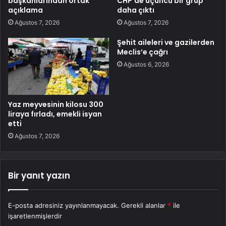
başkanlarından ortak
CHP’de üçüncü bir grup
açıklama
daha çıktı
Ağustos 7, 2026
Ağustos 7, 2026
Şehit aileleri ve gazilerden
Meclis’e çağrı
Ağustos 6, 2026
Yaz meyvesinin kilosu 300
liraya fırladı, emekli isyan
etti
Ağustos 7, 2026
Bir yanıt yazın
E-posta adresiniz yayınlanmayacak.
Gerekli alanlar
*
ile
işaretlenmişlerdir