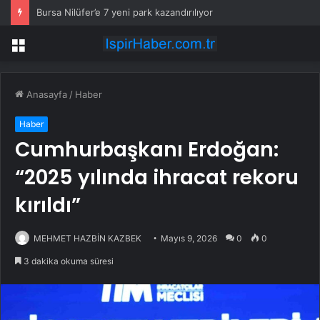
Bursa Nilüfer’e 7 yeni park kazandırılıyor
Menü
Anasayfa
/
Haber
Haber
Cumhurbaşkanı Erdoğan:
“2025 yılında ihracat rekoru
kırıldı”
MEHMET HAZBİN KAZBEK
Mayıs 9, 2026
0
0
3 dakika okuma süresi