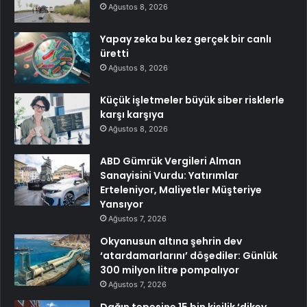
Ağustos 8, 2026
Yapay zeka bu kez gerçek bir canlı
üretti
Ağustos 8, 2026
Küçük işletmeler büyük siber risklerle
karşı karşıya
Ağustos 8, 2026
ABD Gümrük Vergileri Alman
Sanayisini Vurdu: Yatırımlar
Erteleniyor, Maliyetler Müşteriye
Yansıyor
Ağustos 7, 2026
Okyanusun altına şehrin dev
‘atardamarlarını’ döşediler: Günlük
300 milyon litre pompalıyor
Ağustos 7, 2026
Dağın tepesine 15 bin kişilik ‘dikey