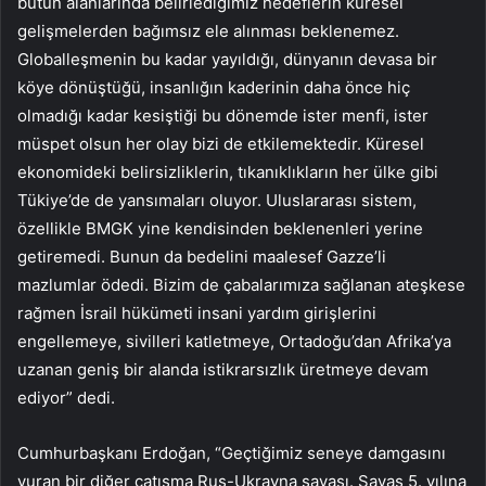
bütün alanlarında belirlediğimiz hedeflerin küresel
gelişmelerden bağımsız ele alınması beklenemez.
Globalleşmenin bu kadar yayıldığı, dünyanın devasa bir
köye dönüştüğü, insanlığın kaderinin daha önce hiç
olmadığı kadar kesiştiği bu dönemde ister menfi, ister
müspet olsun her olay bizi de etkilemektedir. Küresel
ekonomideki belirsizliklerin, tıkanıklıkların her ülke gibi
Tükiye’de de yansımaları oluyor. Uluslararası sistem,
özellikle BMGK yine kendisinden beklenenleri yerine
getiremedi. Bunun da bedelini maalesef Gazze’li
mazlumlar ödedi. Bizim de çabalarımıza sağlanan ateşkese
rağmen İsrail hükümeti insani yardım girişlerini
engellemeye, sivilleri katletmeye, Ortadoğu’dan Afrika’ya
uzanan geniş bir alanda istikrarsızlık üretmeye devam
ediyor” dedi.
Cumhurbaşkanı Erdoğan, “Geçtiğimiz seneye damgasını
vuran bir diğer çatışma Rus-Ukrayna savaşı. Savaş 5. yılına