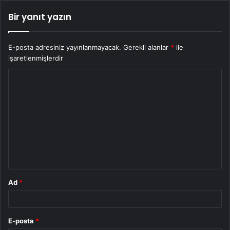
Bir yanıt yazın
E-posta adresiniz yayınlanmayacak.
Gerekli alanlar
*
ile
işaretlenmişlerdir
Y
o
r
u
m
*
Ad
*
E-posta
*