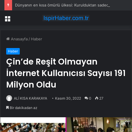
Dünyanın en kısa ömürlü ülkesi: Kurulduktan sadece 13 saat sonra tarihe karıştı
Menü
Anasayfa
/
Haber
Haber
Çin’de Reşit Olmayan
İnternet Kullanıcısı Sayısı 191
Milyon Oldu
ALİ KISA KARAKAYA
Kasım 30, 2022
0
27
Bir dakikadan az