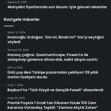
Ağustos 8, 2026
Akaryakıt fiyatlarında son durum: İşte güncel rakamlar
Rastgele Haberler
Şubat 15, 2024
İmamoğlu: Erdoğan, ‘Sisi mi, Binali mi?’ Sisi’yi seçtiğini
söyledi
Temmuz 25, 2024
Kazanç çağrısı: QuantumScape, PowerCo ile
anlaşmayı güvence altına aldı, nakit akışını uzattı
Ekim 6, 2025
Ünlü çay devi Türkiye pazarından çekiliyor! 39 yıllık
üretim faaliyeti durdu
Ocak 7, 2023
Bayburt’ta “Türk Yüzyılı ve Gençlik Paneli” düzenlendi
Aralık 30, 2025
Plastik Poşete 1 Ocak’tan İtibaren Yüzde 100 Zam
Kararına Vatandaş Tepkili: “Zamma Alıştık Zaten”