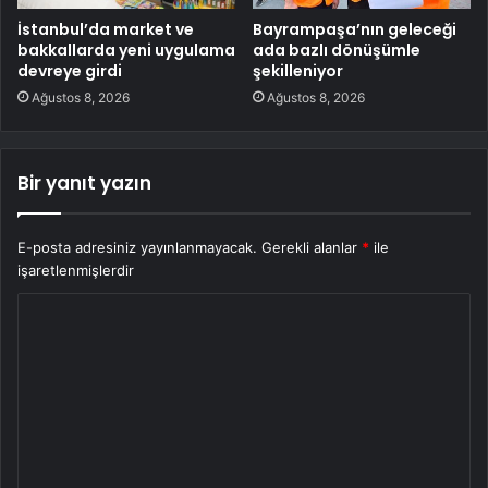
İstanbul’da market ve
Bayrampaşa’nın geleceği
bakkallarda yeni uygulama
ada bazlı dönüşümle
devreye girdi
şekilleniyor
Ağustos 8, 2026
Ağustos 8, 2026
Bir yanıt yazın
E-posta adresiniz yayınlanmayacak.
Gerekli alanlar
*
ile
işaretlenmişlerdir
Y
o
r
u
m
*