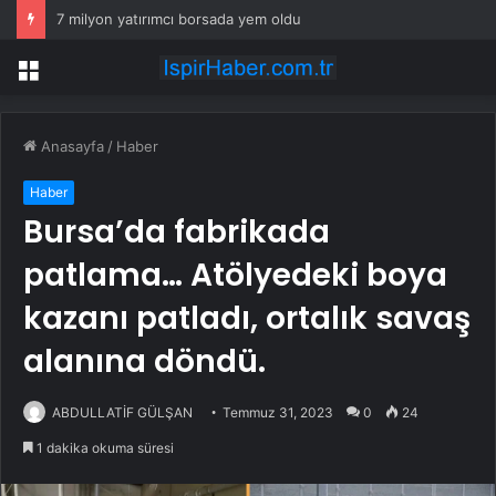
7 milyon yatırımcı borsada yem oldu
Menü
Anasayfa
/
Haber
Haber
Bursa’da fabrikada
patlama… Atölyedeki boya
kazanı patladı, ortalık savaş
alanına döndü.
ABDULLATİF GÜLŞAN
Temmuz 31, 2023
0
24
1 dakika okuma süresi