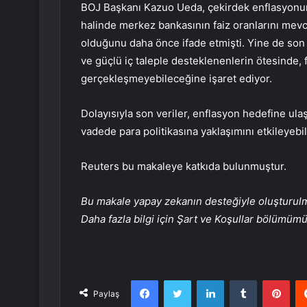
BOJ Başkanı Kazuo Ueda, çekirdek enflasyonu
halinde merkez bankasının faiz oranlarını mevc
olduğunu daha önce ifade etmişti. Yine de so
ve güçlü iç taleple desteklenenlerin ötesinde, 
gerçekleşmeyebileceğine işaret ediyor.
Dolayısıyla son veriler, enflasyon hedefine ul
vadede para politikasına yaklaşımını etkileyebili
Reuters bu makaleye katkıda bulunmuştur.
Bu makale yapay zekanın desteğiyle oluşturulmuş
Daha fazla bilgi için Şart ve Koşullar bölümüm
Facebook
Twitter
LinkedIn
Tumblr
Pint
Paylaş