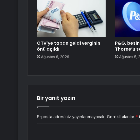
ÖTV’ye taban geldi verginin
P&G, besin 
önü açıldı
Thorne’u sa
Ağustos 6, 2026
Ağustos 5, 
Bir yanıt yazın
E-posta adresiniz yayınlanmayacak.
Gerekli alanlar
*
i
Y
o