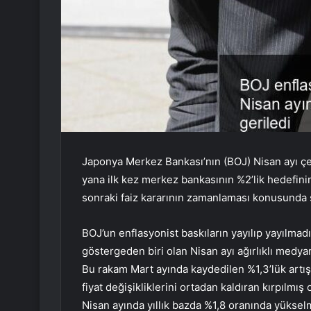
Japonya Merkez Bankası’nın (BOJ) Nisan ayı ç
yana ilk kez merkez bankasının %2’lik hedefinin
sonraki faiz kararının zamanlaması konusunda 
BOJ’un enflasyonist baskıların yayılıp yayılmad
göstergeden biri olan Nisan ayı ağırlıklı medyan
Bu rakam Mart ayında kaydedilen %1,3’lük artışa
fiyat değişikliklerini ortadan kaldıran kırpılmış
Nisan ayında yıllık bazda %1,8 oranında yükselm