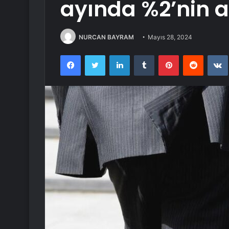
ayında %2’nin al
NURCAN BAYRAM
Mayıs 28, 2024
Facebook
Twitter
LinkedIn
Tumblr
Pinterest
Reddit