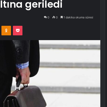
tına geriledi
0
0
1 dakika okuma süresi
VKontakte
Odnoklassniki
Pocket