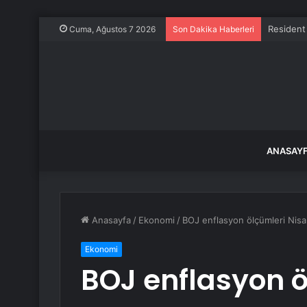
Resident 
Cuma, Ağustos 7 2026
Son Dakika Haberleri
ANASAY
Anasayfa
/
Ekonomi
/
BOJ enflasyon ölçümleri Nisan
Ekonomi
BOJ enflasyon ö