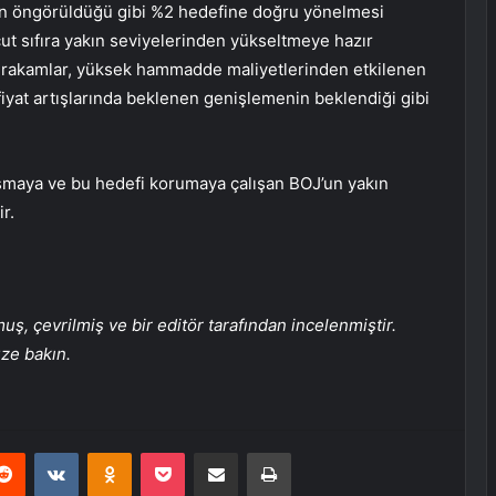
n öngörüldüğü gibi %2 hedefine doğru yönelmesi
ut sıfıra yakın seviyelerinden yükseltmeye hazır
n rakamlar, yüksek hammadde maliyetlerinden etkilenen
fiyat artışlarında beklenen genişlemenin beklendiği gibi
aşmaya ve bu hedefi korumaya çalışan BOJ’un yakın
r.
, çevrilmiş ve bir editör tarafından incelenmiştir.
üze bakın.
erest
Reddit
VKontakte
Odnoklassniki
Pocket
E-Posta ile paylaş
Yazdır