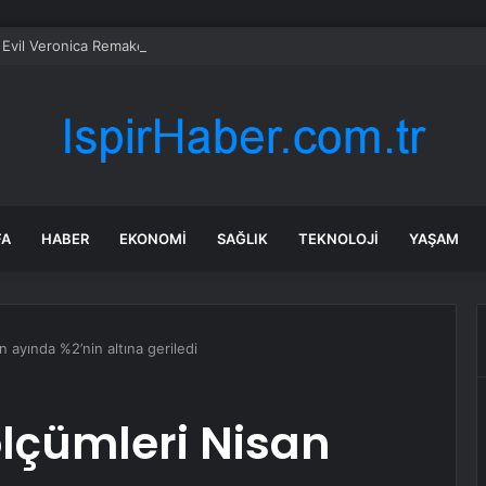
Evil Veronica Remake, Şimdiden 2 Milyon Kez İstek Listesine Eklendi!
FA
HABER
EKONOMI
SAĞLIK
TEKNOLOJI
YAŞAM
 ayında %2’nin altına geriledi
lçümleri Nisan