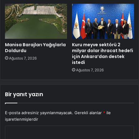
Manisa Barajları Yağışlarla
Kuru meyve sektörü 2
Doldurdu
milyar dolar ihracat hedefi
için Ankara’dan destek
Ağustos 7, 2026
istedi
Ağustos 7, 2026
Bir yanıt yazın
E-posta adresiniz yayınlanmayacak.
Gerekli alanlar
*
ile
işaretlenmişlerdir
Y