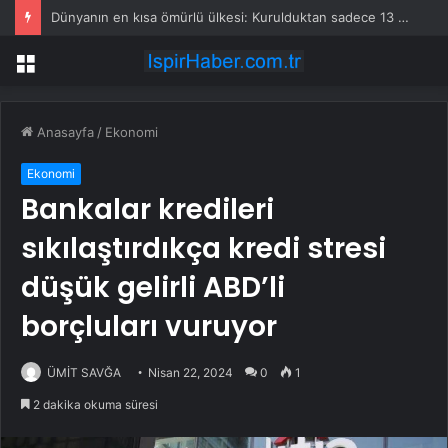
Dünyanın en kısa ömürlü ülkesi: Kurulduktan sadece 13 saat sonra tarihe karıştı
Menü
Anasayfa
/
Ekonomi
Ekonomi
Bankalar kredileri
sıkılaştırdıkça kredi stresi
düşük gelirli ABD’li
borçluları vuruyor
ÜMİT SAVĞA
Nisan 22, 2024
0
1
2 dakika okuma süresi