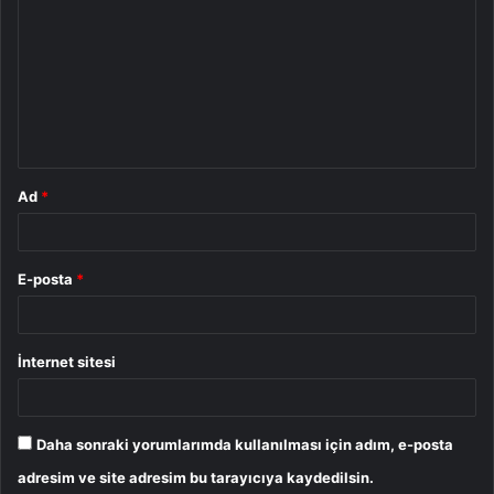
o
r
u
m
*
Ad
*
E-posta
*
İnternet sitesi
Daha sonraki yorumlarımda kullanılması için adım, e-posta
adresim ve site adresim bu tarayıcıya kaydedilsin.