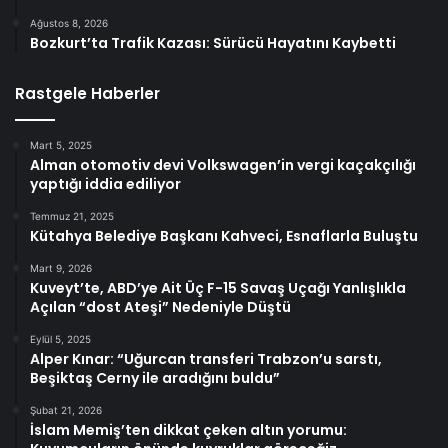
Ağustos 8, 2026
Bozkurt’ta Trafik Kazası: Sürücü Hayatını Kaybetti
Rastgele Haberler
Mart 5, 2025
Alman otomotiv devi Volkswagen’in vergi kaçakçılığı
yaptığı iddia ediliyor
Temmuz 21, 2025
Kütahya Belediye Başkanı Kahveci, Esnaflarla Buluştu
Mart 9, 2026
Kuveyt’te, ABD’ye Ait Üç F-15 Savaş Uçağı Yanlışlıkla
Açılan “dost Ateşi” Nedeniyle Düştü
Eylül 5, 2025
Alper Kınar: “Uğurcan transferi Trabzon’u sarstı,
Beşiktaş Cerny ile aradığını buldu”
Şubat 21, 2026
İslam Memiş’ten dikkat çeken altın yorumu: