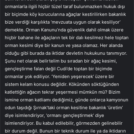
ormanlarla ilgili hiçbir tüzel taraf bulunmazken hukuk dışı
bir biçimde köy korucularına ağaçlar kestirilirken bakanlık
bize verdiği karşılıkta ‘mevzuata uygun olarak kesiliyor’
demekte. Orman Kanunu’nda güvenlik dahil olmak üzere
hiçbir bahane ile ağaçların tek bir dalı kesilmez hele toptan
orman kesimi diye bir kanun ve yasa olamaz. Her alanda
olduğu gibi burada da iktidar devletin hukukunu tanımıyor.
Şunu net olarak belirtelim bu sıradan bir ağaç kesimi,
gençleştirme falan değil Cudi’de toptan bir biçimde
ormanlar yok ediliyor. ‘Yeniden yeşerecek’ üzere bir
sistem kelam konusu değildir. Kökünden söktüğünden
katlettiğin ağacın tekrar yeşermesi mümkün mü? Bizim
ismine orman katliamı dediğimiz, günde onlarca kamyonun
odun taşıdığı Şırnak’taki orman kesitine bakanlık ‘üretim’
diye isimlendiriyor, ‘ormanı gençleştirmek’ diye
isimlendiriyor. Bu kabul edilebilir, görmezden gelinebilir
bir durum değil. Bunun bir teknik durum ile ya da iktidarın