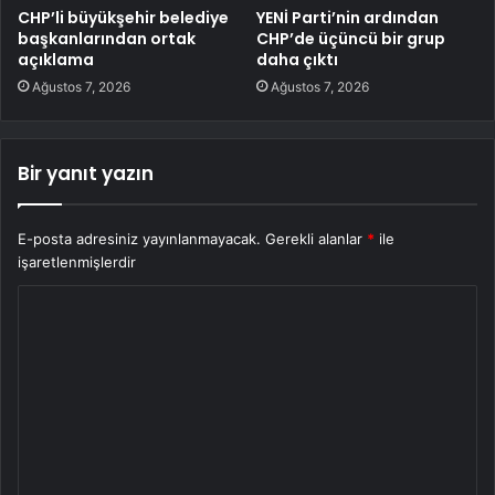
CHP’li büyükşehir belediye
YENİ Parti’nin ardından
başkanlarından ortak
CHP’de üçüncü bir grup
açıklama
daha çıktı
Ağustos 7, 2026
Ağustos 7, 2026
Bir yanıt yazın
E-posta adresiniz yayınlanmayacak.
Gerekli alanlar
*
ile
işaretlenmişlerdir
Y
o
r
u
m
*