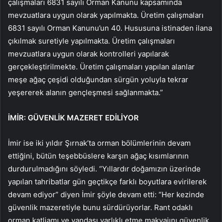
çalışmaları 6831 sayılı Orman Kanunu kapsamında
mevzuatlara uygun olarak yapılmakta. Üretim çalışmaları
6831 sayılı Orman Kanunu’un 40. Hususuna istinaden ilana
çıkılmak suretiyle yapılmakta. Üretim çalışmaları
mevzuatlara uygun olarak kontrolleri yapılarak
gerçekleştirilmekte. Üretim çalışmaları yapılan alanlar
meşe ağaç çeşidi olduğundan sürgün yoluyla tekrar
yeşererek alanın gençleşmesi sağlanmakta.”
İMİR: GÜVENLİK MAZERET EDİLİYOR
İmir ise iki yıldır Şırnak’ta orman bölümlerinin devam
ettiğini, bütün teşebbüslere karşın ağaç kısımlarının
durdurulmadığını söyledi. “Yıllardır doğamızın üzerinde
yapılan tahribatlar gün geçtikçe farklı boyutlara evirilerek
devam ediyor” diyen İmir şöyle devam etti: “Her kezinde
güvenlik mazeretiyle bunu sürdürüyorlar. Rant odaklı
orman katliamı ve yandaşı varlıklı etme makyajını güvenlik