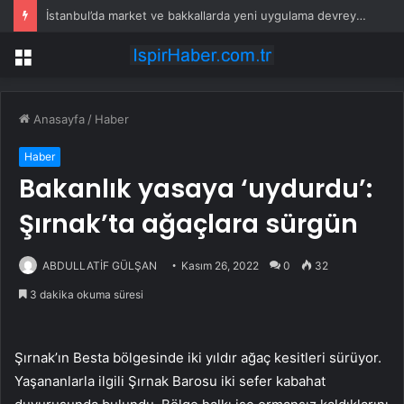
İstanbul’da market ve bakkallarda yeni uygulama devreye girdi
Menü
Anasayfa
/
Haber
Haber
Bakanlık yasaya ‘uydurdu’:
Şırnak’ta ağaçlara sürgün
ABDULLATİF GÜLŞAN
Kasım 26, 2022
0
32
3 dakika okuma süresi
Şırnak’ın Besta bölgesinde iki yıldır ağaç kesitleri sürüyor.
Yaşananlarla ilgili Şırnak Barosu iki sefer kabahat