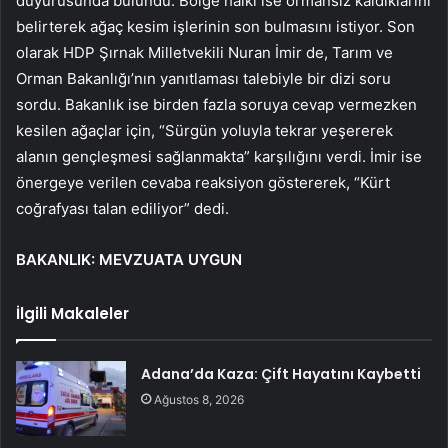
duyurusunda bulundu. Bölge halkı ise ormansız kaldıklarını
belirterek ağaç kesim işlerinin son bulmasını istiyor. Son
olarak HDP Şırnak Milletvekili Nuran İmir de, Tarım ve
Orman Bakanlığı’nın yanıtlaması talebiyle bir dizi soru
sordu. Bakanlık ise birden fazla soruya cevap vermezken
kesilen ağaçlar için, “Sürgün yoluyla tekrar yeşererek
alanın gençleşmesi sağlanmakta” karşılığını verdi. İmir ise
önergeye verilen cevaba reaksiyon göstererek, “Kürt
coğrafyası talan ediliyor” dedi.
BAKANLIK: MEVZUATA UYGUN
İlgili Makaleler
Adana’da Kaza: Çift Hayatını Kaybetti
Ağustos 8, 2026