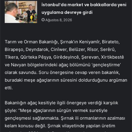
İstanbul’da market ve bakkallarda yeni
uygulama devreye girdi
Ağustos 8, 2026
Tarım ve Orman Bakanlığı, Şırnak’ın Keniyamîr, Birateto,
Birapeşo, Deyndarok, Cinîwer, Belûzer, Rîsor, Serêrû,
Tîkera, Qûrteka Pêşya, Girêdeyincê, Şerevan, Xirtikbestê
ve Navyan bölgelerindeki ağaç bölümünü ‘gençleştirme’
olarak savundu. Soru önergesine cevap veren bakanlık,
buradaki meşe ağaçlarının süresini doldurduğunu argüman
etti.
Bakanlığın ağaç kesitiyle ilgili önergeye verdiği karşılık
şöyle: “Meşe ağaçlarının sürgün vermek suretiyle
gençleşmesi sağlanmakta. Şırnak ili ormanlarının azalması
kelam konusu değil. Şırnak vilayetinde yapılan üretim