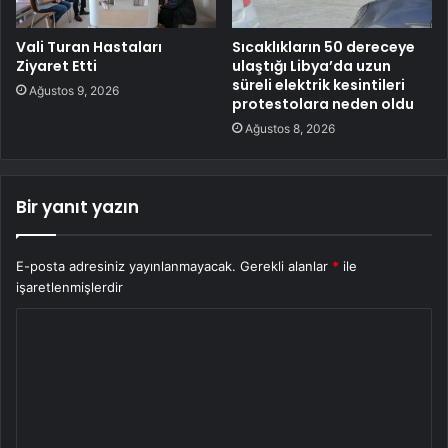
Vali Turan Hastaları
Sıcaklıkların 50 dereceye
Ziyaret Etti
ulaştığı Libya’da uzun
süreli elektrik kesintileri
Ağustos 9, 2026
protestolara neden oldu
Ağustos 8, 2026
Bir yanıt yazın
E-posta adresiniz yayınlanmayacak.
Gerekli alanlar
*
ile
işaretlenmişlerdir
Y
o
r
u
m