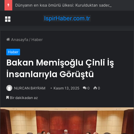
Dünyanın en kısa ömürlü ülkesi: Kurulduktan sadece 13 saat sonra tarihe karıştı
Menü
Anasayfa
/
Haber
Haber
Bakan Memişoğlu Çinli İş
İnsanlarıyla Görüştü
NURCAN BAYRAM
Kasım 13, 2025
0
0
Bir dakikadan az