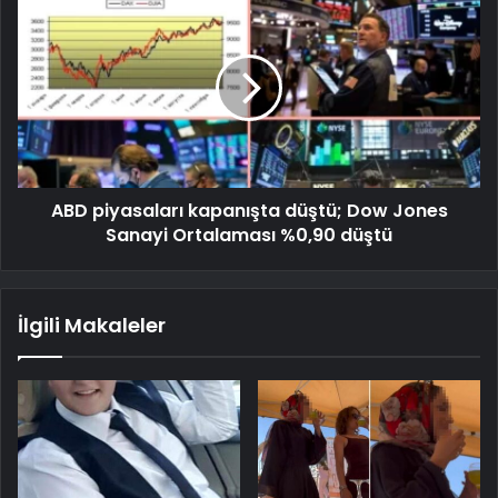
ABD piyasaları kapanışta düştü; Dow Jones
Sanayi Ortalaması %0,90 düştü
İlgili Makaleler