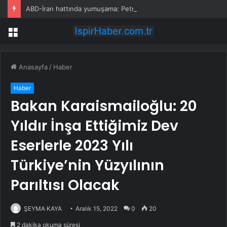
ABD-İran hattında yumuşama: Petrol çakıldı, altın yükseliyor
Menü
Anasayfa
/
Haber
Haber
Bakan Karaismailoğlu: 20
Yıldır İnşa Ettiğimiz Dev
Eserlerle 2023 Yılı
Türkiye’nin Yüzyılının
Parıltısı Olacak
ŞEYMA KAYA
Aralık 15, 2022
0
20
2 dakika okuma süresi