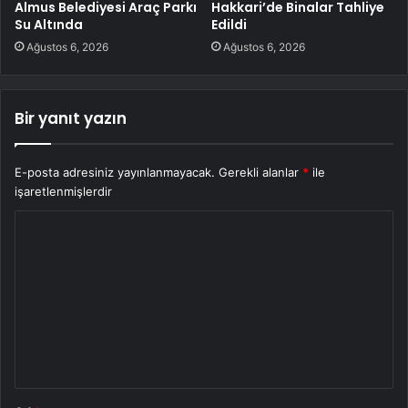
Almus Belediyesi Araç Parkı
Hakkari’de Binalar Tahliye
Su Altında
Edildi
Ağustos 6, 2026
Ağustos 6, 2026
Bir yanıt yazın
E-posta adresiniz yayınlanmayacak.
Gerekli alanlar
*
ile
işaretlenmişlerdir
Y
o
r
u
m
*