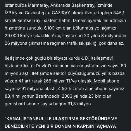
İstanbul’da Marmaray, Ankara’da Başkentray, İzmir’de
İZBAN ve Gaziantep’te GAZİRAY olmak üzere toplam 345,1
km’lik kentsel raylı sistem hattını tamamlayarak milletimizin
hizmetine sunduk. 6.100 km olan bölünmüş yol ağımızı
29.000 km’ye çıkardık. Araç sayısı son 20 yılda 8 milyondan
26 milyona çıkmasına rağmen trafik sıkışıklığı çok daha az.
İletişimde çok güçlü bir altyapı kurduk. Dijitalleşmeyi
hızlandırdık. e-Devlet’i kullanan vatandaşlarımızın sayısı 60
milyonu aştı. İletişimde sektör büyüklüğümüzü yıllık bazda
yüzde 41 artırarak 266 milyar TL’ye ulaştık. Mobil abone
sayımız 91 milyona ulaştı. 4.5G hizmeti alan abone sayımız
83,4 milyonun üzerindedir. 2003 yılında 23 bin olan
genişbant abone sayısı bugün 91,3 milyon.
“KANAL İSTANBUL İLE ULAŞTIRMA SEKTÖRÜNDE VE
DENİZCİLİKTE YENİ BİR DÖNEMİN KAPISINI AÇMAYA