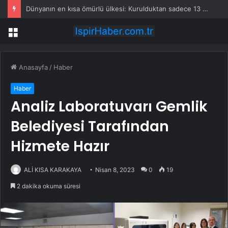
Dünyanın en kısa ömürlü ülkesi: Kurulduktan sadece 13 saat sonra tarihe karıştı
Menü
Anasayfa
/
Haber
Haber
Analiz Laboratuvarı Gemlik
Belediyesi Tarafından
Hizmete Hazır
ALİ KISA KARAKAYA
Nisan 8, 2023
0
19
2 dakika okuma süresi