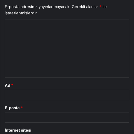
E-posta adresiniz yayınlanmayacak.
Gerekli alanlar
*
ile
işaretlenmişlerdir
Y
o
r
u
m
*
Ad
*
E-posta
*
İnternet sitesi