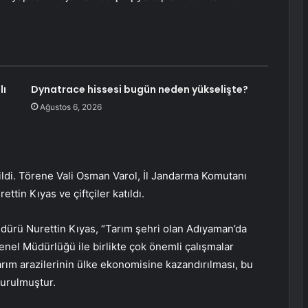
lı
Dynatrace hissesi bugün neden yükselişte?
Ağustos 6, 2026
rildi. Törene Vali Osman Varol, İl Jandarma Komutanı
tin Kıyas ve çiftçiler katıldı.
ürü Nurettin Kıyas, “Tarım şehri olan Adıyaman’da
nel Müdürlüğü ile birlikte çok önemli çalışmalar
arım arazilerinin ülke ekonomisine kazandırılması, bu
kurulmuştur.