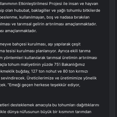
llanımının Etkinleştirilmesi Projesi ile insan ve hayvan
ip olan hububat, baklagiller ve yağlı tohumlu bitkilerde
eslenme, kullanılmayan, boş ve nadasa bırakılan
rılması ve tarımsal gelirin artırılması amaçlanmaktadır.
sı amaçlanmaktadır.
meyve bahçesi kurulması, aşı yapılarak çeşit
a tesisi kurulması planlanıyor. Ayrıca ekili tarıma
yöntemleri kullanılarak tarımsal üretimin artırılması
maçla tohum maliyetinin yüzde 75’i Bakanlığımız
ekmeklik buğday, 127 ton nohut ve 80 ton kırmızı
 sevindirecek. Üreticilerimize ve üretimimize yönelik
cek. “Emeği geçen herkese teşekkür ediyor,
etleri desteklemek amacıyla bu tohumları dağıttıklarını
ellikle dünya nüfusunun büyük bir kısmının tarımdan