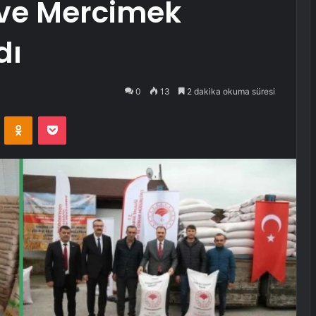
ve Mercimek
dı
0
13
2 dakika okuma süresi
VKontakte
Odnoklassniki
Pocket