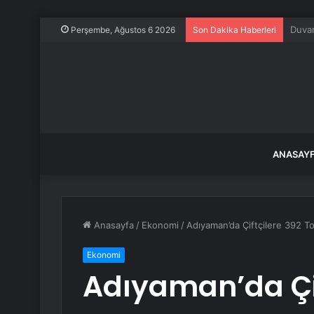
Gülis
Perşembe, Ağustos 6 2026
Son Dakika Haberleri
ANASAY
Anasayfa
/
Ekonomi
/
Adıyaman’da Çiftçilere 392 
Ekonomi
Adıyaman’da Çif