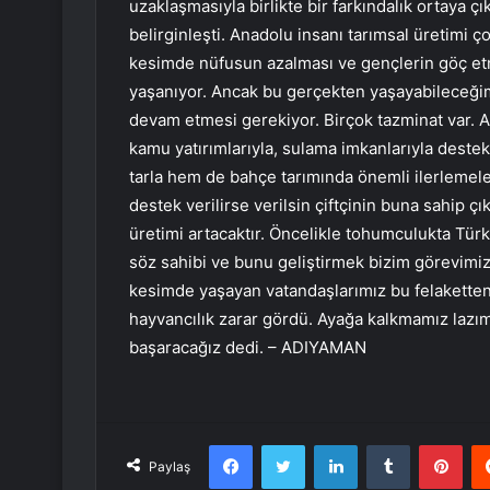
uzaklaşmasıyla birlikte bir farkındalık ortaya 
belirginleşti. Anadolu insanı tarımsal üretimi ç
kesimde nüfusun azalması ve gençlerin göç etm
yaşanıyor. Ancak bu gerçekten yaşayabileceğimi
devam etmesi gerekiyor. Birçok tazminat var. Ad
kamu yatırımlarıyla, sulama imkanlarıyla deste
tarla hem de bahçe tarımında önemli ilerlemele
destek verilirse verilsin çiftçinin buna sahip
üretimi artacaktır. Öncelikle tohumculukta Türki
söz sahibi ve bunu geliştirmek bizim görevimiz
kesimde yaşayan vatandaşlarımız bu felaketten 
hayvancılık zarar gördü. Ayağa kalkmamız lazım
başaracağız dedi. – ADIYAMAN
Facebook
Twitter
LinkedIn
Tumblr
Pint
Paylaş