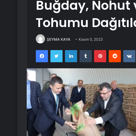
Buğday, Nohut 
Tohumu Dağıtıl
ŞEYMA KAYA
Kasım 5, 2023
Facebook
Twitter
LinkedIn
Tumblr
Pinterest
Reddit