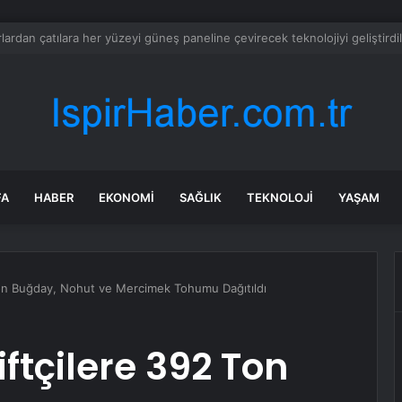
tan Doku Davasında Firari Şüpheli ABD’de Teslim Oldu
FA
HABER
EKONOMI
SAĞLIK
TEKNOLOJI
YAŞAM
Ton Buğday, Nohut ve Mercimek Tohumu Dağıtıldı
tçilere 392 Ton