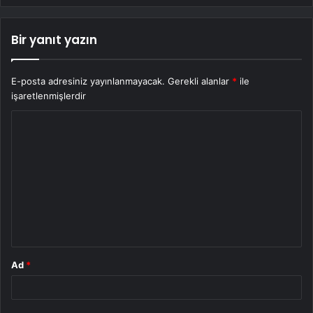
Bir yanıt yazın
E-posta adresiniz yayınlanmayacak.
Gerekli alanlar
*
ile
işaretlenmişlerdir
Y
o
r
u
m
*
Ad
*