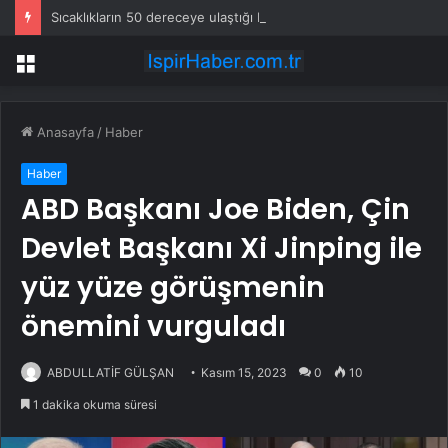
Sıcaklıkların 50 dereceye ulaştığı Libya’da uzun süreli elektrik kesintileri protestolara neden oldu
Menü
Anasayfa
/
Haber
Haber
ABD Başkanı Joe Biden, Çin
Devlet Başkanı Xi Jinping ile
yüz yüze görüşmenin
önemini vurguladı
ABDULLATİF GÜLŞAN
Kasım 15, 2023
0
10
1 dakika okuma süresi