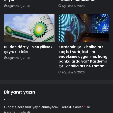
Ağustos 5, 2026
Ağustos 5, 2026
BP’den dört yılın en yüksek
Kardemir Çelik halka arz
çeyreklik kârı
kaç lot verir, katılım
endeksine uygun mu, hangi
Ağustos 5, 2026
bankalarda var? Kardemir
Çelik halka arz ne zaman?
Ağustos 5, 2026
Bir yanıt yazın
E-posta adresiniz yayınlanmayacak.
Gerekli alanlar
*
ile
işaretlenmişlerdir