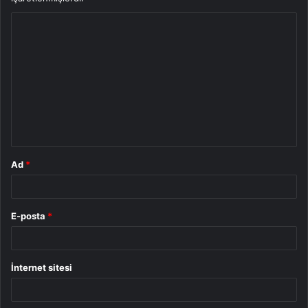
Y
o
r
u
m
*
Ad
*
E-posta
*
İnternet sitesi