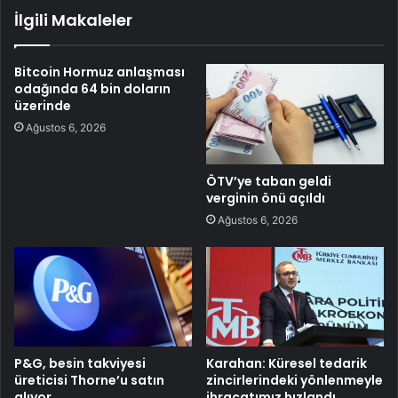
İlgili Makaleler
Bitcoin Hormuz anlaşması
odağında 64 bin doların
üzerinde
Ağustos 6, 2026
ÖTV’ye taban geldi
verginin önü açıldı
Ağustos 6, 2026
P&G, besin takviyesi
Karahan: Küresel tedarik
üreticisi Thorne’u satın
zincirlerindeki yönlenmeyle
alıyor
ihracatımız hızlandı