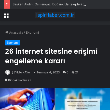
Başkan Aydın, Osmangazi Doğancı’da talepleri dinledi
Menü
Anasayfa
/
Ekonomi
Ekonomi
26 internet sitesine erişimi
engelleme kararı
ŞEYMA KAYA
Temmuz 4, 2023
0
21
Bir dakikadan az